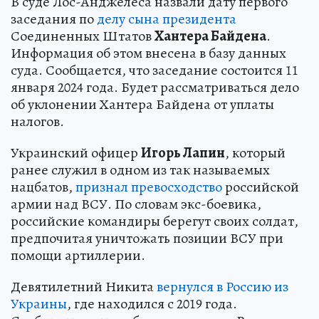
В суде Лос-Анджелеса назвали дату первого
заседания по
делу сына президента
Соединенных Штатов
Хантера Байдена
.
Информация об этом внесена в базу данных
суда. Сообщается, что заседание состоится 11
января 2024 года. Будет рассматриваться дело
об уклонении Хантера Байдена от уплаты
налогов.
Украинский офицер
Игорь Лапин
, который
ранее служил в одном из так называемых
нацбатов,
признал превосходство
российской
армии над ВСУ. По словам экс-боевика,
российские командиры берегут своих солдат,
предпочитая уничтожать позиции ВСУ при
помощи артиллерии.
Девятилетний Никита
вернулся в Россию из
Украины
, где находился с 2019 года.