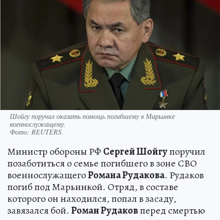
Шойгу поручил оказать помощь погибшему в Марьинке
военнослужащему.
Фото:
REUTERS.
Министр обороны РФ
Сергей Шойгу
поручил
позаботиться о семье погибшего в зоне СВО
военнослужащего
Романа Рудакова
. Рудаков
погиб под Марьинкой. Отряд, в составе
которого он находился, попал в засаду,
завязался бой.
Роман Рудаков
перед смертью