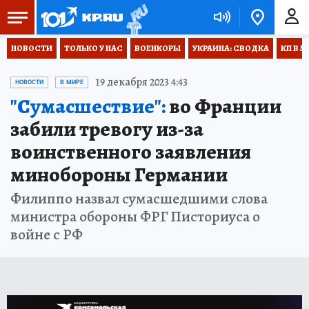
НОВОСТИ
ТОЛЬКО У НАС
ВОЕНКОРЫ
УКРАИНА: СВОДКА
КП В М
19 декабря 2023 4:43
НОВОСТИ
В МИРЕ
"Сумасшествие":
во Франции
забили тревогу из-за
воинственного заявления
минобороны Германии
Филиппо назвал сумасшедшими слова
министра обороны ФРГ Писториуса о
войне с РФ