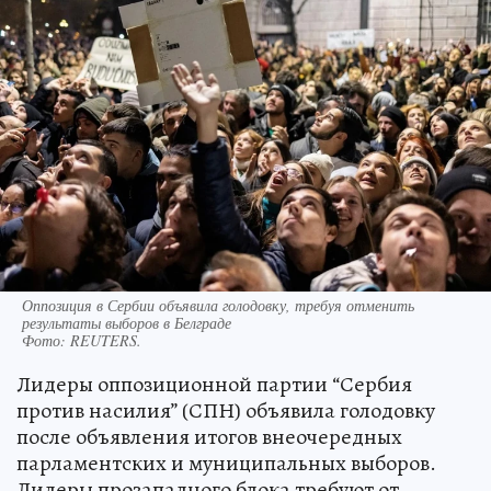
Оппозиция в Сербии объявила голодовку, требуя отменить
результаты выборов в Белграде
Фото:
REUTERS.
Лидеры оппозиционной партии “Сербия
против насилия” (СПН) объявила голодовку
после объявления итогов внеочередных
парламентских и муниципальных выборов.
Лидеры прозападного блока требуют от