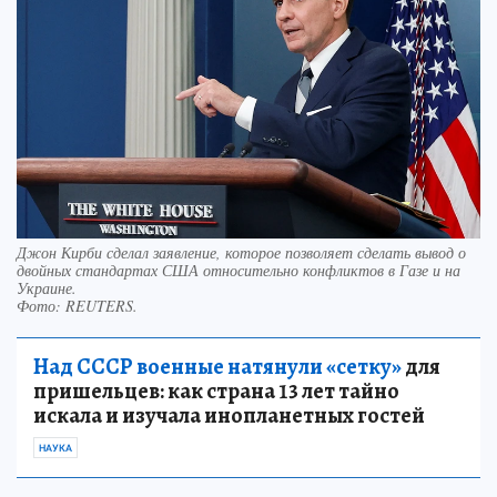
Джон Кирби сделал заявление, которое позволяет сделать вывод о
двойных стандартах США относительно конфликтов в Газе и на
Украине.
Фото:
REUTERS.
Над СССР военные натянули «сетку»
для
пришельцев: как страна 13 лет тайно
искала и изучала инопланетных гостей
НАУКА