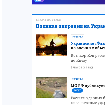
ТАКЖЕ ПО ТЕМЕ:
Военная операция на Укра
ПОЛИТИКА
Украинские «Фла
по военным объе
Военкор Коц расск
по Киеву
8 часов назад
ПОЛИТИКА
МО РФ публикует
ВИДЕО
Расчеты ударных 
высокоточные уда