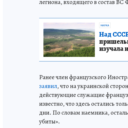
легиона, входящего в состав ВС
НАУКА
Над СССР
пришельце
изучала 
Ранее член французского Иностр
заявил
, что на украинской стор
действующие служащие французс
известно, что здесь остались тол
дни. По словам наемника, остал
убиты».