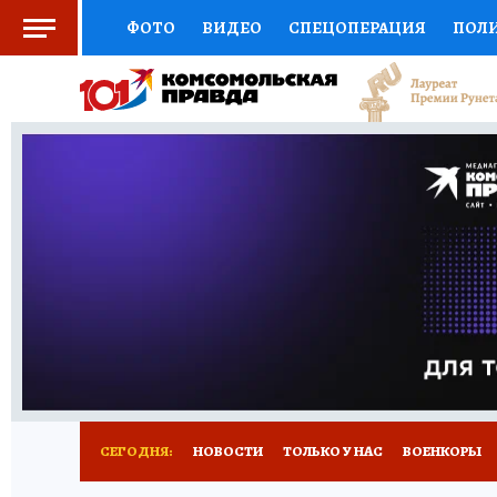
ФОТО
ВИДЕО
СПЕЦОПЕРАЦИЯ
ПОЛ
СОЦПОДДЕРЖКА
НАУКА
СПОРТ
КО
ВЫБОР ЭКСПЕРТОВ
ДОКТОР
ФИНАНС
КНИЖНАЯ ПОЛКА
ПРОГНОЗЫ НА СПОРТ
ПРЕСС-ЦЕНТР
НЕДВИЖИМОСТЬ
ТЕЛЕ
РАДИО КП
РЕКЛАМА
ТЕСТЫ
НОВОЕ 
СЕГОДНЯ:
НОВОСТИ
ТОЛЬКО У НАС
ВОЕНКОРЫ