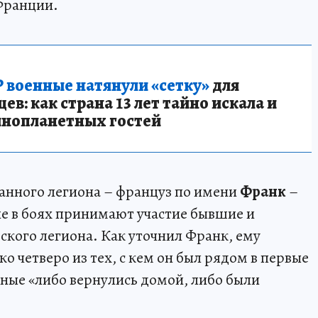
 Франции.
 военные натянули «сетку»
для
в: как страна 13 лет тайно искала и
инопланетных гостей
анного легиона – француз по имени
Франк
–
оне в боях принимают участие бывшие и
кого легиона. Как уточнил Франк, ему
ько четверо из тех, с кем он был рядом в первые
ьные «либо вернулись домой, либо были