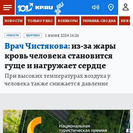
НОВОСТИ
ТОЛЬКО У НАС
ВОЕНКОРЫ
УКРАИНА: СВОДКА
КП В М
1 июня 2024 16:26
НОВОСТИ
ЗДОРОВЬЕ
Врач Чистякова:
из-за жары
кровь человека становится
гуще и нагружает сердце
При высоких температурах воздуха у
человека также снижается давление