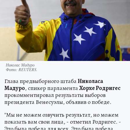
Николас Мадуро
Фото:
REUTERS.
Глава предвыборного штаба
Николаса
Мадуро
, спикер парламента
Хорхе Родригес
прокомментировал результаты выборов
президента Венесуэлы, объявив о победе.
"Мы не можем озвучить результат, но можем
показать вам свои лица, - отметил Родригес. -
Это была победа для всех. Это была победа,