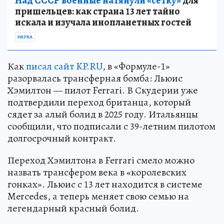
Над СССР военные натянули «сетку»
для
пришельцев: как страна 13 лет тайно
искала и изучала инопланетных гостей
НАУКА
Как
писал сайт KP.RU
, в «Формуле-1»
разорвалась трансферная бомба: Льюис
Хэмилтон — пилот Ferrari. В Скудерии уже
подтвердили переход британца, который
сядет за алый болид в 2025 году. Итальянцы
сообщили, что подписали с 39-летним пилотом
долгосрочный контракт.
Переход Хэмилтона в Ferrari смело можно
назвать трансфером века в «королевских
гонках». Льюис с 13 лет находится в системе
Mercedes, а теперь меняет свою семью на
легендарный красный болид.