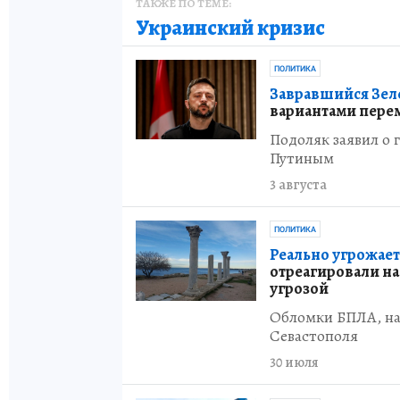
ТАКЖЕ ПО ТЕМЕ:
Украинский кризис
ПОЛИТИКА
Завравшийся Зеле
вариантами пере
Подоляк заявил о 
Путиным
3 августа
ПОЛИТИКА
Реально угрожает
отреагировали н
угрозой
Обломки БПЛА, на
Севастополя
30 июля