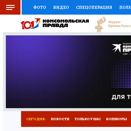
ФОТО
ВИДЕО
СПЕЦОПЕРАЦИЯ
ПОЛ
СОЦПОДДЕРЖКА
НАУКА
СПОРТ
КО
ВЫБОР ЭКСПЕРТОВ
ДОКТОР
ФИНАНС
КНИЖНАЯ ПОЛКА
ПРОГНОЗЫ НА СПОРТ
ПРЕСС-ЦЕНТР
НЕДВИЖИМОСТЬ
ТЕЛЕ
РАДИО КП
РЕКЛАМА
ТЕСТЫ
НОВОЕ 
СЕГОДНЯ:
НОВОСТИ
ТОЛЬКО У НАС
ВОЕНКОРЫ