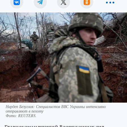
Нардеп Безуглая: Специалистов ВВС Украины интенсивно
отправляют в пехоту
Фото:
REUTERS.
Главнокомандующий Вооруженных сил