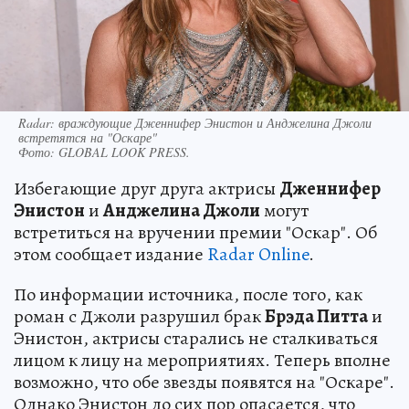
Radar: враждующие Дженнифер Энистон и Анджелина Джоли
встретятся на "Оскаре"
Фото:
GLOBAL LOOK PRESS.
Избегающие друг друга актрисы
Дженнифер
Энистон
и
Анджелина Джоли
могут
встретиться на вручении премии "Оскар". Об
этом сообщает издание
Radar Online
.
По информации источника, после того, как
роман с Джоли разрушил брак
Брэда Питта
и
Энистон, актрисы старались не сталкиваться
лицом к лицу на мероприятиях. Теперь вполне
возможно, что обе звезды появятся на "Оскаре".
Однако Энистон до сих пор опасается, что