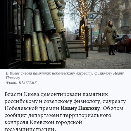
В Киеве снесли памятник нобелевскому лауреату, физиологу Ивану
Павлову
Фото:
REUTERS.
Власти Киева демонтировали памятник
российскому и советскому физиологу, лауреату
Нобелевской премии
Ивану Павлову
. Об этом
сообщил департамент территориального
контроля Киевской городской
госадминистрации.