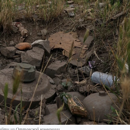
ыйти из Оттавской конвенции