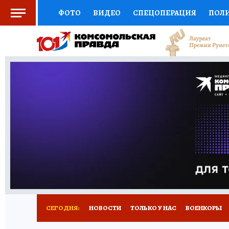
ФОТО
ВИДЕО
СПЕЦОПЕРАЦИЯ
ПОЛ
СОЦПОДДЕРЖКА
НАУКА
СПОРТ
КО
ВЫБОР ЭКСПЕРТОВ
ДОКТОР
ФИНАНС
КНИЖНАЯ ПОЛКА
ПРОГНОЗЫ НА СПОРТ
ПРЕСС-ЦЕНТР
НЕДВИЖИМОСТЬ
ТЕЛЕ
РАДИО КП
РЕКЛАМА
ТЕСТЫ
НОВОЕ 
СЕГОДНЯ:
НОВОСТИ
ТОЛЬКО У НАС
ВОЕНКОРЫ