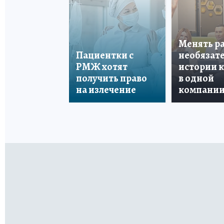
Менять р
Пациентки с
необязате
РМЖ хотят
истории 
получить право
в одной
на излечение
компани