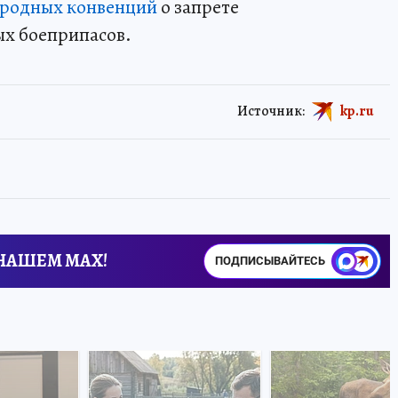
ародных конвенций
о запрете
ых боеприпасов.
Источник:
kp.ru
 НАШЕМ MAX!
ПОДПИСЫВАЙТЕСЬ