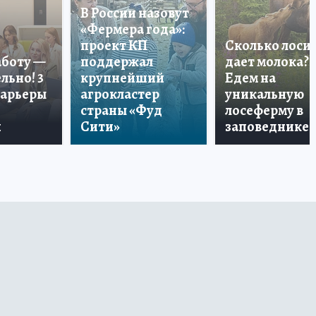
В России назовут
«Фермера года»:
проект КП
Сколько лоси
аботу —
поддержал
дает молока?
льно! 3
крупнейший
Едем на
карьеры
агрокластер
уникальную
страны «Фуд
лосеферму в
и
Сити»
заповеднике!