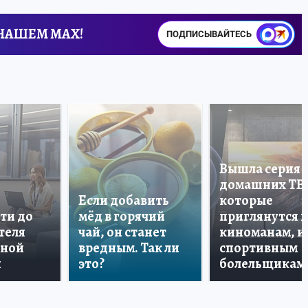
 НАШЕМ MAX!
ПОДПИСЫВАЙТЕСЬ
Вышла серия
домашних ТВ
Если добавить
которые
ти до
мёд в горячий
приглянутся 
теля
чай, он станет
киноманам, и
дной
вредным. Так ли
спортивным
и
это?
болельщикам