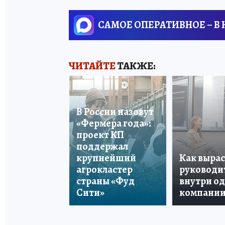
САМОЕ ОПЕРАТИВНОЕ – В
ЧИТАЙТЕ
ТАКЖЕ:
В России назовут
«Фермера года»:
проект КП
поддержал
крупнейший
Как вырас
агрокластер
руководи
страны «Фуд
внутри о
Сити»
компани