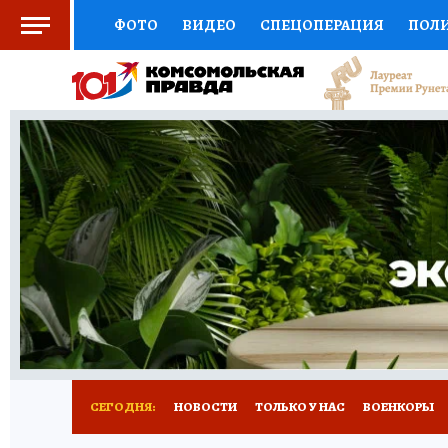
ФОТО
ВИДЕО
СПЕЦОПЕРАЦИЯ
ПОЛ
СОЦПОДДЕРЖКА
НАУКА
СПОРТ
КО
ВЫБОР ЭКСПЕРТОВ
ДОКТОР
ФИНАНС
КНИЖНАЯ ПОЛКА
ПРОГНОЗЫ НА СПОРТ
ПРЕСС-ЦЕНТР
НЕДВИЖИМОСТЬ
ТЕЛЕ
РАДИО КП
РЕКЛАМА
ТЕСТЫ
НОВОЕ 
СЕГОДНЯ:
НОВОСТИ
ТОЛЬКО У НАС
ВОЕНКОРЫ