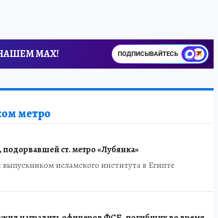
 НАШЕМ MAX!
ПОДПИСЫВАЙТЕСЬ
ком метро
, подорвавшей ст. метро «Лубянка»
выпускником исламского института в Египте
жил наградить офицеров ФСБ, погибших во время