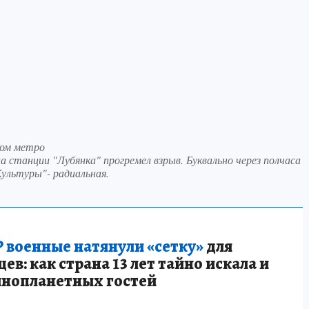
ком метро
а станции "Лубянка" прогремел взрыв. Буквально через полчаса
ультуры"- радиальная.
 военные натянули «сетку»
для
в: как страна 13 лет тайно искала и
инопланетных гостей