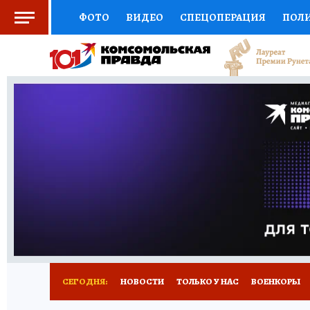
ФОТО
ВИДЕО
СПЕЦОПЕРАЦИЯ
ПОЛ
СОЦПОДДЕРЖКА
НАУКА
СПОРТ
КО
ВЫБОР ЭКСПЕРТОВ
ДОКТОР
ФИНАНС
КНИЖНАЯ ПОЛКА
ПРОГНОЗЫ НА СПОРТ
ПРЕСС-ЦЕНТР
НЕДВИЖИМОСТЬ
ТЕЛЕ
РАДИО КП
РЕКЛАМА
ТЕСТЫ
НОВОЕ 
СЕГОДНЯ:
НОВОСТИ
ТОЛЬКО У НАС
ВОЕНКОРЫ