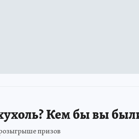
хухоль? Кем бы вы был
в розыгрыше призов