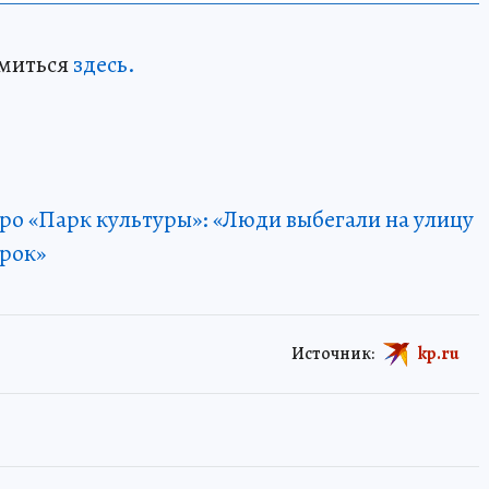
омиться
здесь.
ро «Парк культуры»: «Люди выбегали на улицу
орок»
Источник:
kp.ru