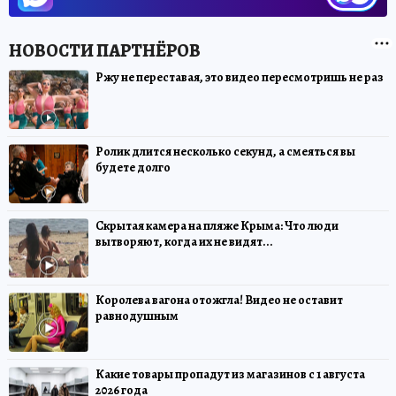
Ржу не переставая, это видео пересмотришь не раз
Ролик длится несколько секунд, а смеяться вы
будете долго
Скрытая камера на пляже Крыма: Что люди
вытворяют, когда их не видят...
Королева вагона отожгла! Видео не оставит
равнодушным
Какие товары пропадут из магазинов с 1 августа
2026 года