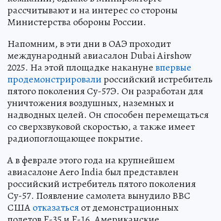
рассчитывают и на интерес со стороны
Министерства обороны России.
Напомним, в эти дни в ОАЭ проходит
международный авиасалон Dubai Airshow
2025. На этой площадке накануне
впервые
продемонстрировали
российский истребитель
пятого поколения Су-57Э. Он разработан для
уничтожения воздушных, наземных и
надводных целей. Он способен перемещаться
со сверхзвуковой скоростью, а также имеет
радиопоглощающее покрытие.
А в феврале этого года на крупнейшем
авиасалоне Aero India был представлен
российский истребитель пятого поколения
Су-57. Появление самолета вынудило ВВС
США
отказаться
от демонстрационных
полетов F-35 и F-16. Американские