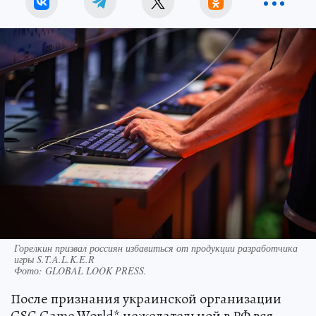
Горелкин призвал россиян избавиться от продукции разработчика
игры S.T.A.L.K.E.R
Фото:
GLOBAL LOOK PRESS.
После признания украинской организации
GSC Game World* нежелательной в РФ вся