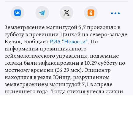
Землетрясение магнитудой 5,7 произошло в
субботу в провинции Цинхай на северо-западе
Китая, сообщает
РИА "Новости"
. По
информации провинциального
сейсмологического управления, подземные
толчки были зафиксированы в 10.29 субботу по
местному времени (06.29 мск). Эпицентр
находился в уезде Юйшу, разрушенном
землетрясением магнитудой 7,1 в апреле
нынешнего года. Тогда стихия унесла жизни
около 2,2 тысячи человек, более 12 тысяч
получили ранения. Уезд Юйшу расположен на
высоте почти 4-х тысяч метров над уровнем
моря, на границе с Тибетом и провинцией
Сычуань. Информации о пострадавших в