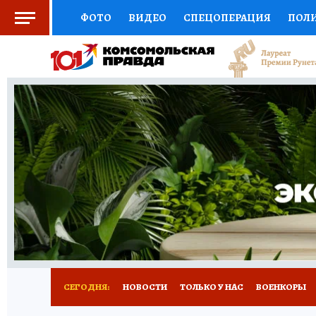
ФОТО
ВИДЕО
СПЕЦОПЕРАЦИЯ
ПОЛ
СОЦПОДДЕРЖКА
НАУКА
СПОРТ
КО
ВЫБОР ЭКСПЕРТОВ
ДОКТОР
ФИНАНС
КНИЖНАЯ ПОЛКА
ПРОГНОЗЫ НА СПОРТ
ПРЕСС-ЦЕНТР
НЕДВИЖИМОСТЬ
ТЕЛЕ
РАДИО КП
РЕКЛАМА
ТЕСТЫ
НОВОЕ 
СЕГОДНЯ:
НОВОСТИ
ТОЛЬКО У НАС
ВОЕНКОРЫ