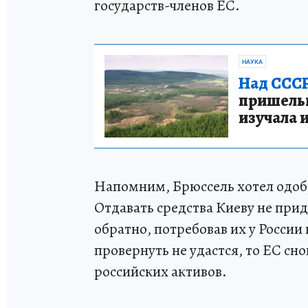
государств-членов ЕС.
НАУКА
Над СССР
пришельце
изучала 
Напомним, Брюссель хотел одобр
Отдавать средства Киеву не прид
обратно, потребовав их у России
провернуть не удастся, то ЕС с
российских активов.