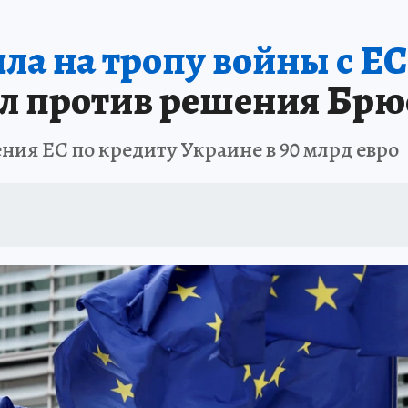
ла на тропу войны с ЕС
л против решения Брю
ния ЕС по кредиту Украине в 90 млрд евро