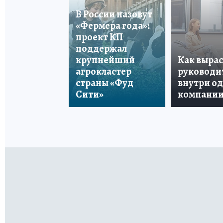
В России назовут
«Фермера года»:
проект КП
поддержал
крупнейший
Как вырас
агрокластер
руководи
страны «Фуд
внутри о
Сити»
компани