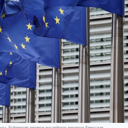
аины: Будапешт против последнего решения Брюсселя