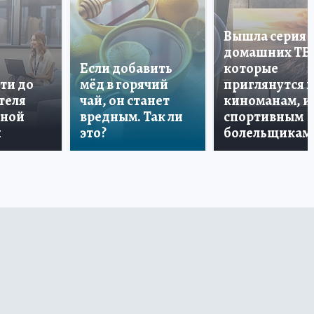
Вышла серия
домашних ТВ
Если добавить
которые
ти до
мёд в горячий
приглянутся 
теля
чай, он станет
киноманам, и
дной
вредным. Так ли
спортивным
и
это?
болельщикам