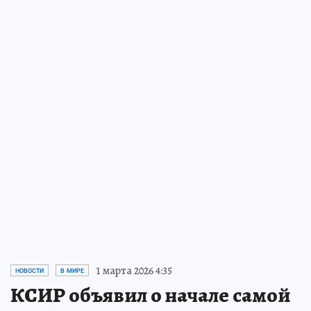
31 июля 2026 11:21
ЭКОНОМИКА
«Скрытый капитал есть у
каждого второго»:
Где он
лежит и как им лучше
распорядиться
Куда выгоднее всего вложить средства
накопительной пенсии
ПРОЧИТАТЬ
1 марта 2026 4:35
НОВОСТИ
В МИРЕ