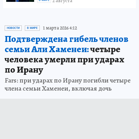
Ирана: Трамп снова взял паузу
2 августа
В МИРЕ
1 марта 2026 4:12
НОВОСТИ
В МИРЕ
Подтверждена гибель членов
семьи Али Хаменеи:
четыре
человека умерли при ударах
по Ирану
Fars: при ударах по Ирану погибли четыре
члена семьи Хаменеи, включая дочь