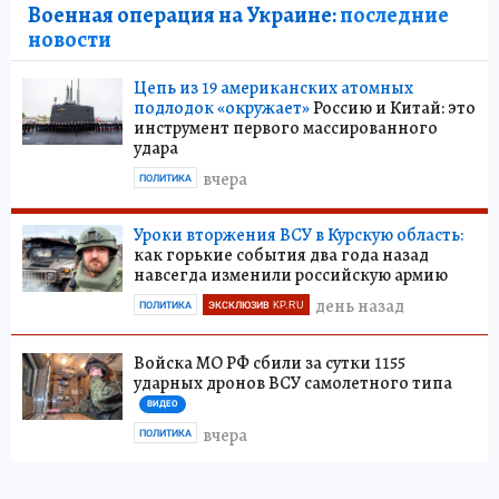
ТАКЖЕ ПО ТЕМЕ:
Военная операция на Украине:
последние
новости
Цепь из 19 американских атомных
подлодок «окружает»
Россию и Китай: это
инструмент первого массированного
удара
вчера
ПОЛИТИКА
Уроки вторжения ВСУ в Курскую область:
как горькие события два года назад
навсегда изменили российскую армию
день назад
ПОЛИТИКА
ЭКСКЛЮЗИВ KP.RU
Войска МО РФ сбили за сутки 1155
ударных дронов ВСУ самолетного типа
ВИДЕО
вчера
ПОЛИТИКА