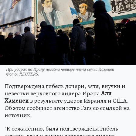
При ударах по Ирану погибли четыре члена семьи Хаменеи
Фото:
REUTERS.
Подтверждена гибель дочери, зятя, внучки и
невестки верховного лидера Ирана
Али
Хаменеи
в результате ударов Израиля и США.
Об этом сообщает агентство Fars со ссылкой на
источник.