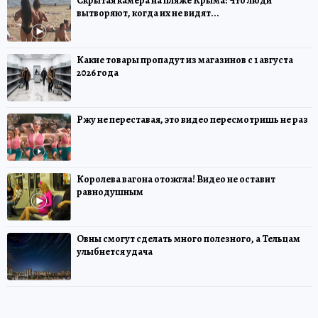
Скрытая камера на пляже Крыма: Что люди
вытворяют, когда их не видят...
Какие товары пропадут из магазинов с 1 августа
2026 года
Ржу не переставая, это видео пересмотришь не раз
Королева вагона отожгла! Видео не оставит
равнодушным
Овны смогут сделать много полезного, а Тельцам
улыбнется удача