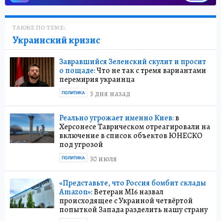
ТАКЖЕ ПО ТЕМЕ:
Украинский кризис
Завравшийся Зеленский скулит и просит
о пощаде:
Что не так с тремя вариантами
перемирия украинца
3 дня назад
ПОЛИТИКА
Реально угрожает именно Киев:
в
Херсонесе Таврическом отреагировали на
включение в список объектов ЮНЕСКО
под угрозой
30 июля
ПОЛИТИКА
«Представьте, что Россия бомбит склады
Amazon»:
Ветеран MI6 назвал
происходящее с Украиной четвёртой
попыткой Запада разделить нашу страну