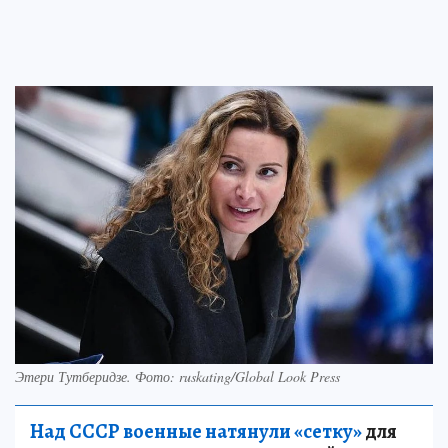
Этери Тутберидзе. Фото: ruskating/Global Look Press
Над СССР военные натянули «сетку»
для