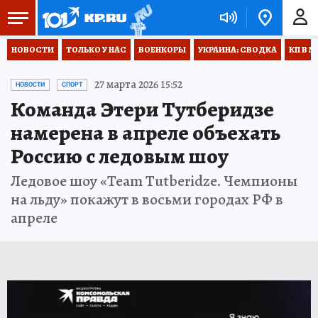
НОВОСТИ
ТОЛЬКО У НАС
ВОЕНКОРЫ
УКРАИНА: СВОДКА
КП В М
27 марта 2026 15:52
НОВОСТИ
СПОРТ
Команда Этери Тутберидзе
намерена в апреле объехать
Россию с ледовым шоу
Ледовое шоу «Team Tutberidze. Чемпионы
на льду» покажут в восьми городах РФ в
апреле