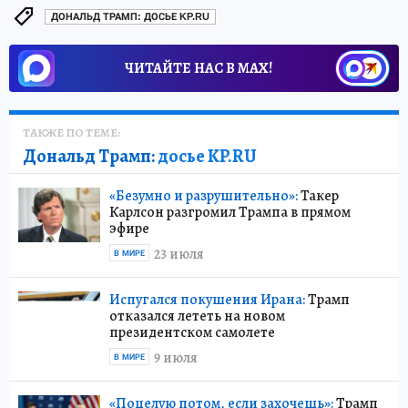
ДОНАЛЬД ТРАМП: ДОСЬЕ KP.RU
ЧИТАЙТЕ НАС В МАХ!
ТАКЖЕ ПО ТЕМЕ:
Дональд Трамп:
досье KP.RU
«Безумно и разрушительно»:
Такер
Карлсон разгромил Трампа в прямом
эфире
23 июля
В МИРЕ
Испугался покушения Ирана:
Трамп
отказался лететь на новом
президентском самолете
9 июля
В МИРЕ
«Поцелую потом, если захочешь»:
Трамп