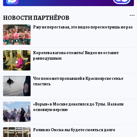
Ржу не переставая, это видео пересмотришь не раз
Королева вагона отожгла! Видео не оставит
равнодушным
Что поможет пропавшей в Красноярске семье
спастись
«Взрыв» в Москве докатился до Тулы. Назвали
основную версию
Ролик из Омска: вы будете смеяться долго