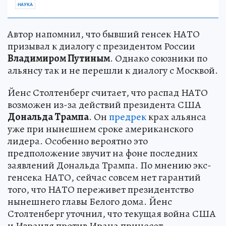
НАУКА
Автор напомнил, что бывший генсек НАТО
призывал к диалогу с президентом России
Владимиром Путиным
. Однако союзники по
альянсу так и не перешли к диалогу с Москвой.
Йенс Столтенберг считает, что распад НАТО
возможен из-за действий президента США
Дональда Трампа
. Он
предрек
крах альянса
уже при нынешнем сроке американского
лидера. Особенно вероятно это
предположение звучит на фоне последних
заявлений Дональда Трампа. По мнению экс-
генсека НАТО, сейчас совсем нет гарантий
того, что НАТО переживет президентство
нынешнего главы Белого дома. Йенс
Столтенберг уточнил, что текущая война США
и Израиля против Ирана принесет