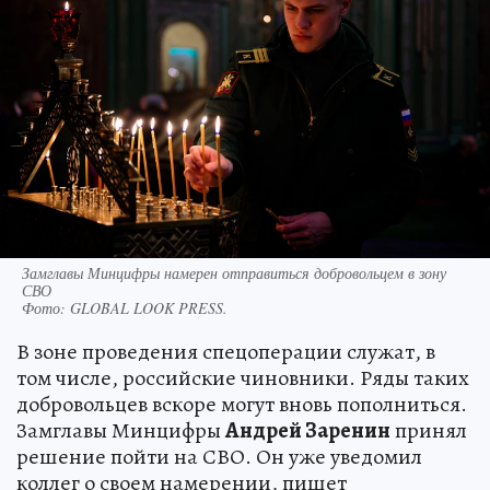
Замглавы Минцифры намерен отправиться добровольцем в зону
СВО
Фото:
GLOBAL LOOK PRESS.
В зоне проведения спецоперации служат, в
том числе, российские чиновники. Ряды таких
добровольцев вскоре могут вновь пополниться.
Замглавы Минцифры
Андрей Заренин
принял
решение пойти на СВО. Он уже уведомил
коллег о своем намерении, пишет