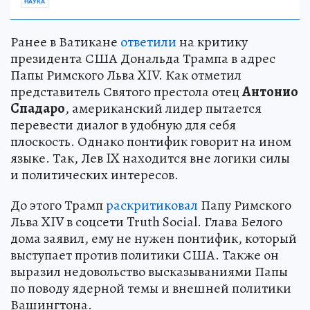
НАУКА
Ранее в Ватикане
ответили
на критику
президента США Дональда Трампа в адрес
Папы Римского Льва XIV. Как отметил
представитель Святого престола отец
Антонио
Спадаро
, американский лидер пытается
перевести диалог в удобную для себя
плоскость. Однако понтифик говорит на ином
языке. Так, Лев IX находится вне логики силы
и политических интересов.
До этого Трамп
раскритиковал
Папу Римского
Льва XIV в соцсети Truth Social. Глава Белого
дома заявил, ему не нужен понтифик, который
выступает против политики США. Также он
выразил недовольство высказываниями Папы
по поводу ядерной темы и внешней политики
Вашингтона.