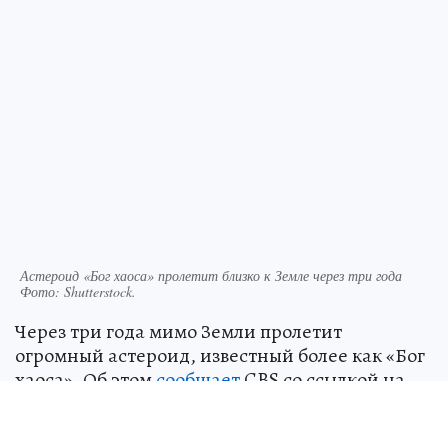
Астероид «Бог хаоса» пролетит близко к Земле через три года
Фото:
Shutterstock.
Через три года мимо Земли пролетит
огромный астероид, известный более как «Бог
хаоса». Об этом
сообщает
CBS со ссылкой на
данные NASA.
Как отметили в космическом агентстве,