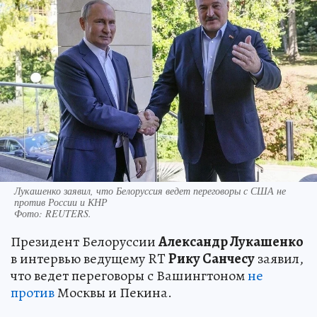
Лукашенко заявил, что Белоруссия ведет переговоры с США не
против России и КНР
Фото:
REUTERS.
Президент Белоруссии
Александр Лукашенко
в интервью ведущему RT
Рику Санчесу
заявил,
что ведет переговоры с Вашингтоном
не
против
Москвы и Пекина.