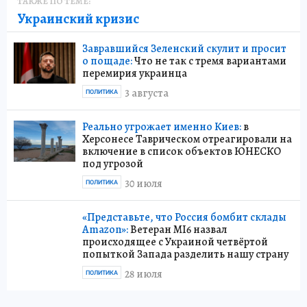
ТАКЖЕ ПО ТЕМЕ:
Украинский кризис
Завравшийся Зеленский скулит и просит
о пощаде:
Что не так с тремя вариантами
перемирия украинца
3 августа
ПОЛИТИКА
Реально угрожает именно Киев:
в
Херсонесе Таврическом отреагировали на
включение в список объектов ЮНЕСКО
под угрозой
30 июля
ПОЛИТИКА
«Представьте, что Россия бомбит склады
Amazon»:
Ветеран MI6 назвал
происходящее с Украиной четвёртой
попыткой Запада разделить нашу страну
28 июля
ПОЛИТИКА