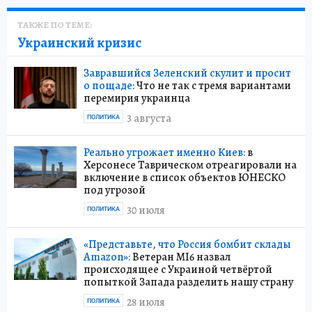
ТАКЖЕ ПО ТЕМЕ:
Украинский кризис
Завравшийся Зеленский скулит и просит
о пощаде:
Что не так с тремя вариантами
перемирия украинца
3 августа
ПОЛИТИКА
Реально угрожает именно Киев:
в
Херсонесе Таврическом отреагировали на
включение в список объектов ЮНЕСКО
под угрозой
30 июля
ПОЛИТИКА
«Представьте, что Россия бомбит склады
Amazon»:
Ветеран MI6 назвал
происходящее с Украиной четвёртой
попыткой Запада разделить нашу страну
28 июля
ПОЛИТИКА