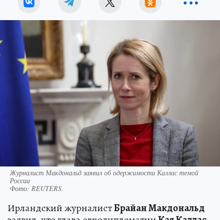
Журналист Макдональд заявил об одержимости Каллас темой
России
Фото:
REUTERS.
Ирландский журналист
Брайан Макдональд
заявил, что глава евродипломатии
Кая Каллас