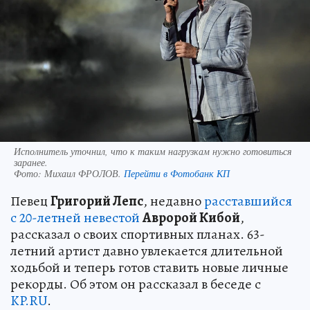
Исполнитель уточнил, что к таким нагрузкам нужно готовиться
заранее.
Фото:
Михаил ФРОЛОВ.
Перейти в Фотобанк КП
Певец
Григорий Лепс
, недавно
расставшийся
с 20-летней невестой
Авророй Кибой
,
рассказал о своих спортивных планах. 63-
летний артист давно увлекается длительной
ходьбой и теперь готов ставить новые личные
рекорды. Об этом он рассказал в беседе с
KP.RU
.