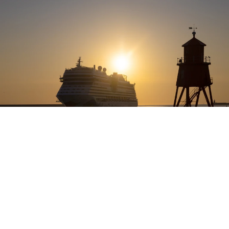
Фото: Cover Images/Keystone Press Agency/Global Look Press
Круизное судно MV Hondius, на борту которого
зафиксирована вспышка хантавируса,
продолжит движение в сторону Канарских
островов. Об этом сообщили в Министерстве
здравоохранения Испании.