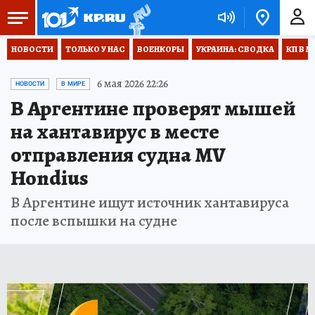
НОВОСТИ
ТОЛЬКО У НАС
ВОЕНКОРЫ
УКРАИНА: СВОДКА
КП В М
6 мая 2026 22:26
НОВОСТИ
В МИРЕ
В Аргентине проверят мышей
на хантавирус в месте
отправления судна MV
Hondius
В Аргентине ищут источник хантавируса
после вспышки на судне