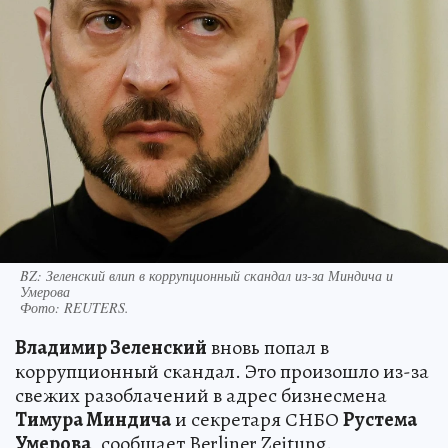
BZ: Зеленский влип в коррупционный скандал из-за Миндича и
Умерова
Фото:
REUTERS.
Владимир Зеленский
вновь попал в
коррупционный скандал. Это произошло из-за
свежих разоблачений в адрес бизнесмена
Тимура Миндича
и секретаря СНБО
Рустема
Умерова
, сообщает Berliner Zeitung.