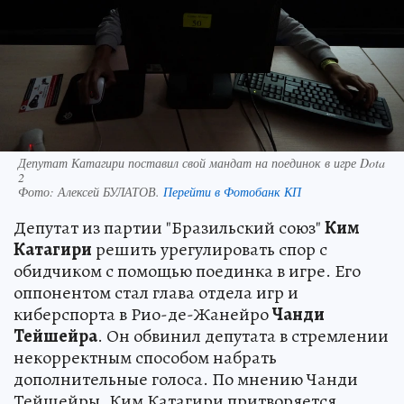
Депутат Катагири поставил свой мандат на поединок в игре Dota
2
Фото:
Алексей БУЛАТОВ.
Перейти в Фотобанк КП
Депутат из партии "Бразильский союз"
Ким
Катагири
решить урегулировать спор с
обидчиком с помощью поединка в игре. Его
оппонентом стал глава отдела игр и
киберспорта в Рио-де-Жанейро
Чанди
Тейшейра
. Он обвинил депутата в стремлении
некорректным способом набрать
дополнительные голоса. По мнению Чанди
Тейшейры, Ким Катагири притворяется