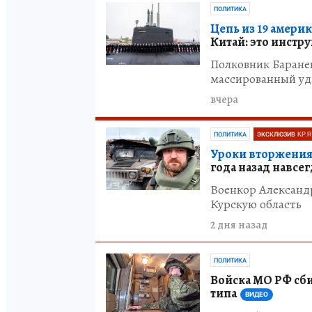
ПОЛИТИКА
Цепь из 19 амери
Китай: это инстр
Полковник Баране
массированный уд
вчера
ПОЛИТИКА
ЭКСКЛЮЗИВ KP.
Уроки вторжения 
года назад навсе
Военкор Александ
Курскую область
2 дня назад
ПОЛИТИКА
Войска МО РФ сби
типа
ВИДЕО