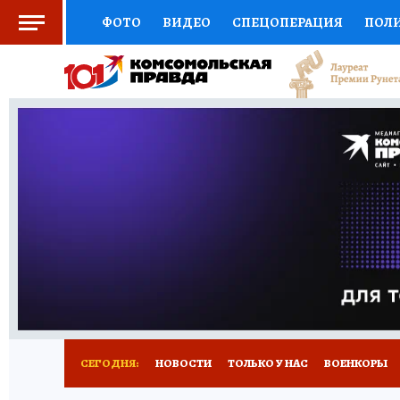
ФОТО
ВИДЕО
СПЕЦОПЕРАЦИЯ
ПОЛ
СОЦПОДДЕРЖКА
НАУКА
СПОРТ
КО
ВЫБОР ЭКСПЕРТОВ
ДОКТОР
ФИНАНС
КНИЖНАЯ ПОЛКА
ПРОГНОЗЫ НА СПОРТ
ПРЕСС-ЦЕНТР
НЕДВИЖИМОСТЬ
ТЕЛЕ
РАДИО КП
РЕКЛАМА
ТЕСТЫ
НОВОЕ 
СЕГОДНЯ:
НОВОСТИ
ТОЛЬКО У НАС
ВОЕНКОРЫ