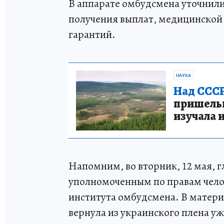
В аппарате омбудсмена уточнили
получения выплат, медицинской
гарантий.
НАУКА
Над СССР
пришельце
изучала 
Напомним, во вторник, 12 мая, г
уполномоченным по правам чело
института омбудсмена. В матери
вернула из украинского плена уж