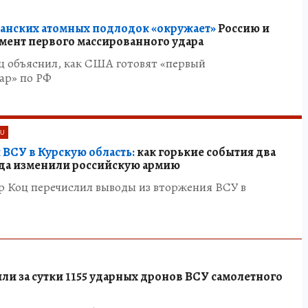
канских атомных подлодок «окружает»
Россию и
умент первого массированного удара
ц объяснил, как США готовят «первый
ар» по РФ
RU
ВСУ в Курскую область:
как горькие события два
гда изменили российскую армию
р Коц перечислил выводы из вторжения ВСУ в
ли за сутки 1155 ударных дронов ВСУ самолетного