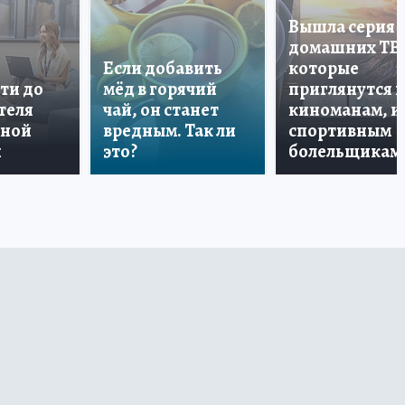
Вышла серия
домашних ТВ
Если добавить
которые
ти до
мёд в горячий
приглянутся 
теля
чай, он станет
киноманам, и
дной
вредным. Так ли
спортивным
и
это?
болельщикам