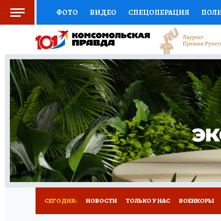
ФОТО
ВИДЕО
СПЕЦОПЕРАЦИЯ
ПОЛ
СОЦПОДДЕРЖКА
НАУКА
СПОРТ
КО
ВЫБОР ЭКСПЕРТОВ
ДОКТОР
ФИНАНС
КНИЖНАЯ ПОЛКА
ПРОГНОЗЫ НА СПОРТ
ПРЕСС-ЦЕНТР
НЕДВИЖИМОСТЬ
ТЕЛЕ
РАДИО КП
РЕКЛАМА
ТЕСТЫ
НОВОЕ 
СЕГОДНЯ:
НОВОСТИ
ТОЛЬКО У НАС
ВОЕНКОРЫ