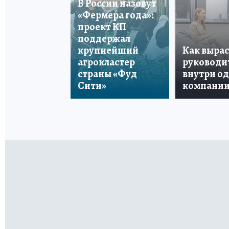
В России назовут
«Фермера года»:
проект КП
поддержал
крупнейший
Как вырас
агрокластер
руководи
страны «Фуд
внутри о
Сити»
компани