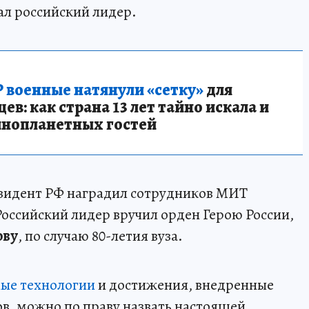
зал российский лидер.
 военные натянули «сетку»
для
в: как страна 13 лет тайно искала и
инопланетных гостей
резидент РФ наградил сотрудников МИТ
Российский лидер вручил орден Герою России,
ову
, по случаю 80-летия вуза.
ые технологии
и достижения, внедренные
в, можно по праву назвать настоящей