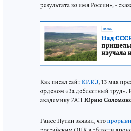
результата во имя России», - ска
НАУКА
Над СССР
пришельце
изучала 
Как писал сайт
KP.RU
, 13 мая п
орденом «За доблестный труд». 
академику РАН
Юрию Соломон
Ранее Путин заявил, что
прорывн
российским ОПК в области дроно