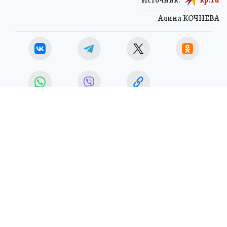
Алина КОЧНЕВА
ЧИТАЙТЕ НАС В МАХ!
15 мая 2026 3:05
НОВОСТИ
ТУРИЗМ
Майя Ломидзе рассказала об
отелях «все включено» в
России