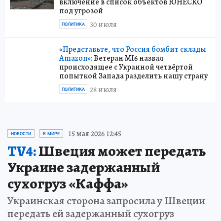
включение в список объектов ЮНЕСКО
под угрозой
30 июля
ПОЛИТИКА
«Представьте, что Россия бомбит склады
Amazon»:
Ветеран MI6 назвал
происходящее с Украиной четвёртой
попыткой Запада разделить нашу страну
28 июля
ПОЛИТИКА
15 мая 2026 12:45
НОВОСТИ
В МИРЕ
TV4:
Швеция может передать
Украине задержанный
сухогруз «Каффа»
Украинская сторона запросила у Швеции
передать ей задержанный сухогруз