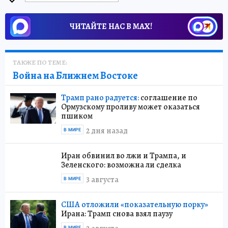
ЧИТАЙТЕ НАС В МАХ!
ТАКЖЕ ПО ТЕМЕ:
Война на Ближнем Востоке
Трамп рано радуется:
соглашение по
Ормузскому проливу может оказаться
пшиком
2 дня назад
В МИРЕ
Иран обвинил во лжи и Трампа, и
Зеленского: возможна ли сделка
3 августа
В МИРЕ
США отложили «показательную порку»
Ирана: Трамп снова взял паузу
В МИРЕ