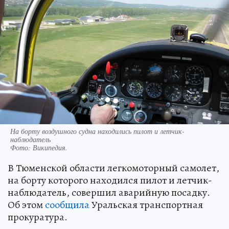
На борту воздушного судна находились пилот и летчик-
наблюдатель
Фото:
Википедия.
В Тюменской области легкомоторный самолет,
на борту которого находился пилот и летчик-
наблюдатель, совершил аварийную посадку.
Об этом
сообщила
Уральская транспортная
прокуратура.