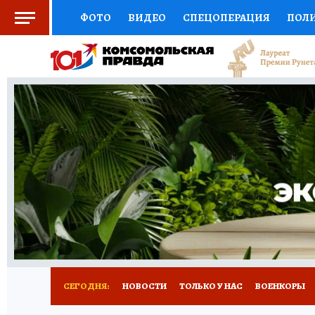
ФОТО
ВИДЕО
СПЕЦОПЕРАЦИЯ
ПОЛ
СОЦПОДДЕРЖКА
НАУКА
СПОРТ
КО
ВЫБОР ЭКСПЕРТОВ
ДОКТОР
ФИНАНС
КНИЖНАЯ ПОЛКА
ПРОГНОЗЫ НА СПОРТ
ПРЕСС-ЦЕНТР
НЕДВИЖИМОСТЬ
ТЕЛЕ
РАДИО КП
РЕКЛАМА
ТЕСТЫ
НОВОЕ 
СЕГОДНЯ:
НОВОСТИ
ТОЛЬКО У НАС
ВОЕНКОРЫ