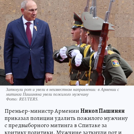
Заткнули рот и увели в неизвестном направлении: в Армении с
митинга Пашиняна увели пожилого мужчину
Фото:
REUTERS.
Премьер-министр Армении
Никол Пашинян
приказал полиции удалить пожилого мужчину
с предвыборного митинга в Спитаке за
критику политики. Мужчине заткнули рот и