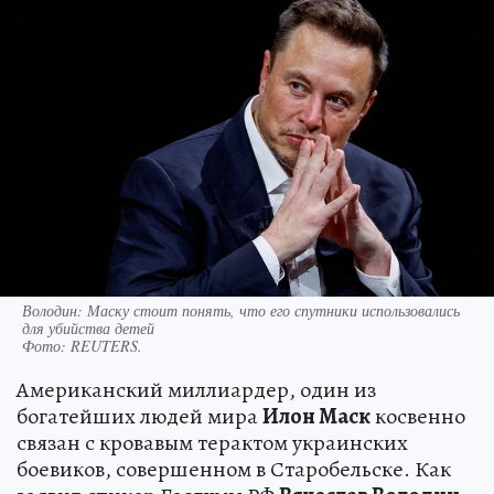
Володин: Маску стоит понять, что его спутники использовались
для убийства детей
Фото:
REUTERS.
Американский миллиардер, один из
богатейших людей мира
Илон Маск
косвенно
связан с кровавым терактом украинских
боевиков, совершенном в Старобельске. Как