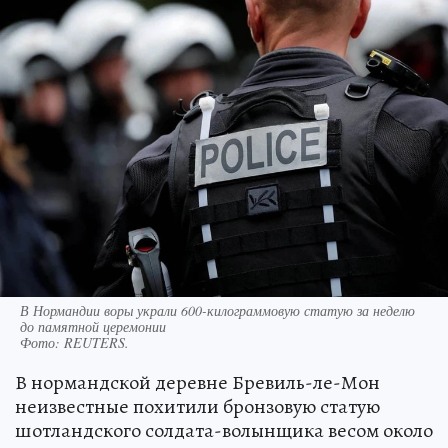
В Нормандии воры украли 600-килограммовую статую за неделю
до памятной церемонии
Фото:
REUTERS.
В нормандской деревне Бревиль-ле-Мон
неизвестные похитили бронзовую статую
шотландского солдата-волынщика весом около