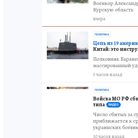
Военкор Александ
Курскую область
вчера
ПОЛИТИКА
Цепь из 19 амери
Китай: это инстр
Полковник Баране
массированный уд
5 часов назад
ПОЛИТИКА
Войска МО РФ сби
типа
ВИДЕО
Число сбитых за с
приближается к ср
украинских боевик
10 часов назад