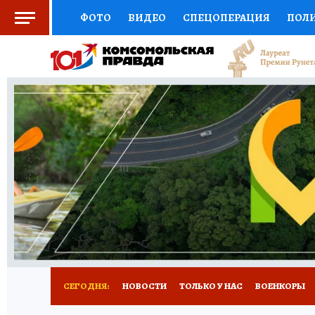
ФОТО
ВИДЕО
СПЕЦОПЕРАЦИЯ
ПОЛ
СОЦПОДДЕРЖКА
НАУКА
СПОРТ
КО
ВЫБОР ЭКСПЕРТОВ
ДОКТОР
ФИНАНС
КНИЖНАЯ ПОЛКА
ПРОГНОЗЫ НА СПОРТ
ПРЕСС-ЦЕНТР
НЕДВИЖИМОСТЬ
ТЕЛЕ
РАДИО КП
РЕКЛАМА
ТЕСТЫ
НОВОЕ 
СЕГОДНЯ:
НОВОСТИ
ТОЛЬКО У НАС
ВОЕНКОРЫ