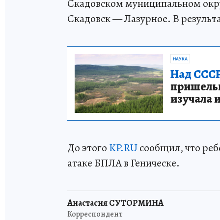
Скадовском муниципальном окру
Скадовск — Лазурное. В результ
НАУКА
Над СССР
пришельце
изучала 
До этого
KP.RU
сообщил, что реб
атаке БПЛА в Геническе.
Анастасия СУТОРМИНА
Корреспондент