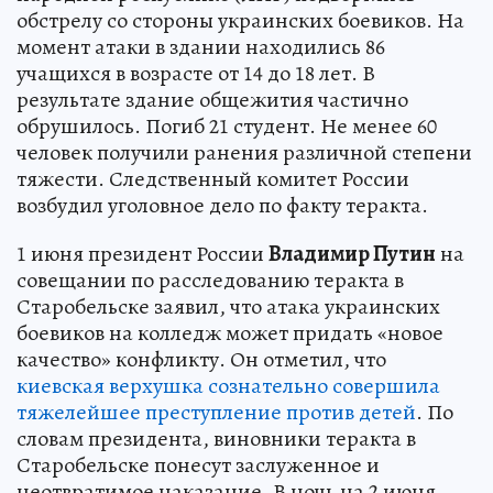
обстрелу со стороны украинских боевиков. На
момент атаки в здании находились 86
учащихся в возрасте от 14 до 18 лет. В
результате здание общежития частично
обрушилось. Погиб 21 студент. Не менее 60
человек получили ранения различной степени
тяжести. Следственный комитет России
возбудил уголовное дело по факту теракта.
1 июня президент России
Владимир Путин
на
совещании по расследованию теракта в
Старобельске заявил, что атака украинских
боевиков на колледж может придать «новое
качество» конфликту. Он отметил, что
киевская верхушка сознательно совершила
тяжелейшее преступление против детей
. По
словам президента, виновники теракта в
Старобельске понесут заслуженное и
неотвратимое наказание. В ночь на 2 июня