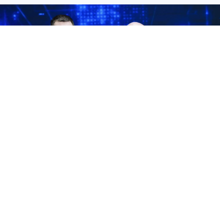
Самарская область подписала восемь соглашений в первый день
ПМЭФ-2026. Фото: правительство Самарской области
Губернатор Самарской области Вячеслав
Федорищев подвел итоги работы на ПМЭФ 3
июня 2026 года. По его словам, первый день на