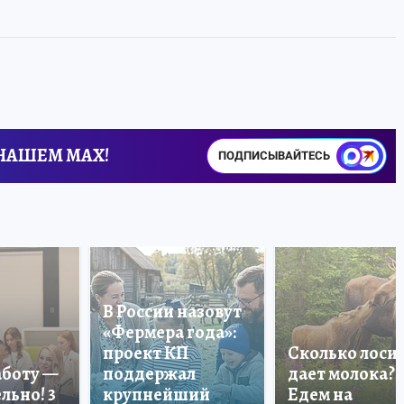
 НАШЕМ MAX!
ПОДПИСЫВАЙТЕСЬ
В России назовут
«Фермера года»:
проект КП
Сколько лоси
аботу —
поддержал
дает молока?
льно! 3
крупнейший
Едем на