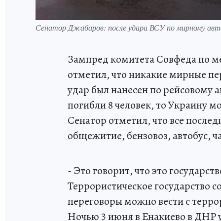
Сенатор Джабаров: после удара ВСУ по мирному ав
Зампред комитета Совфеда по 
отметил, что никакие мирные пер
удар был нанесен по рейсовому 
погибли 8 человек, то Украину 
Сенатор отметил, что все после
общежитие, бензовоз, автобус, 
- Это говорит, что это государс
Террористическое государство 
переговоры можно вести с террори
Ночью 3 июня в Енакиево в ДНР 