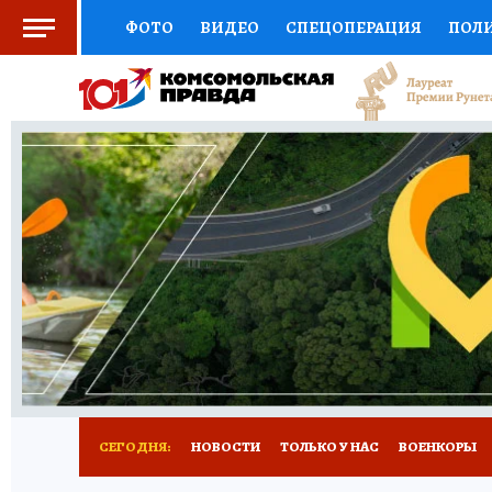
ФОТО
ВИДЕО
СПЕЦОПЕРАЦИЯ
ПОЛ
СОЦПОДДЕРЖКА
НАУКА
СПОРТ
КО
ВЫБОР ЭКСПЕРТОВ
ДОКТОР
ФИНАНС
КНИЖНАЯ ПОЛКА
ПРОГНОЗЫ НА СПОРТ
ПРЕСС-ЦЕНТР
НЕДВИЖИМОСТЬ
ТЕЛЕ
РАДИО КП
РЕКЛАМА
ТЕСТЫ
НОВОЕ 
СЕГОДНЯ:
НОВОСТИ
ТОЛЬКО У НАС
ВОЕНКОРЫ