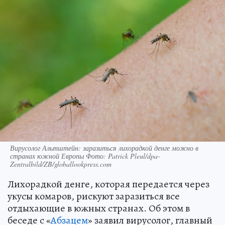
Вирусолог Альтштейн: заразиться лихорадкой денге можно в
странах южной Европы Фото: Patrick Pleul/dpa-
Zentralbild/ZB/globallookpress.com
Лихорадкой денге, которая передается через
укусы комаров, рискуют заразиться все
отдыхающие в южных странах. Об этом в
беседе с «
Абзацем
» заявил вирусолог, главный