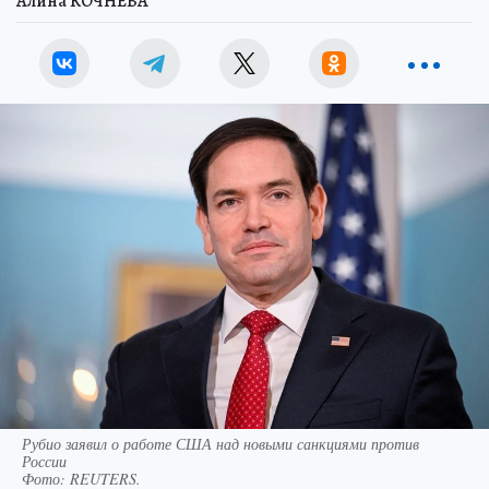
Алина КОЧНЕВА
Рубио заявил о работе США над новыми санкциями против
России
Фото:
REUTERS.