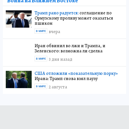
Война на Ближнем Востоке
Трамп рано радуется:
соглашение по
Ормузскому проливу может оказаться
пшиком
вчера
В МИРЕ
Иран обвинил во лжи и Трампа, и
Зеленского: возможна ли сделка
3 дня назад
В МИРЕ
США отложили «показательную порку»
Ирана: Трамп снова взял паузу
2 августа
В МИРЕ