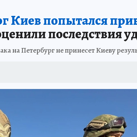
рг Киев попытался при
оценили последствия у
ака на Петербург не принесет Киеву резул