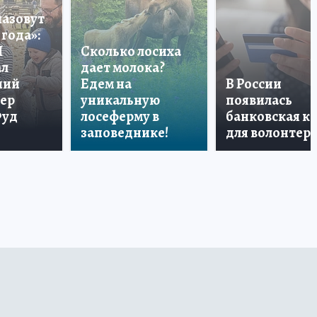
назовут
года»:
П
Сколько лосиха
ал
дает молока?
ший
Едем на
В России
тер
уникальную
появилась
Фуд
лосеферму в
банковская к
заповеднике!
для волонтер