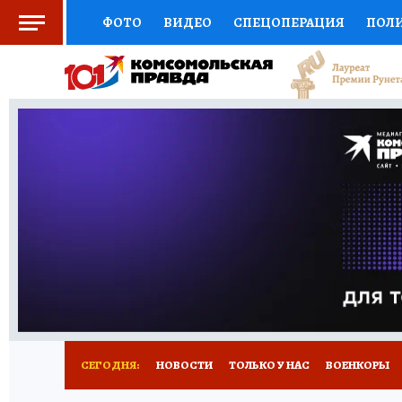
ФОТО
ВИДЕО
СПЕЦОПЕРАЦИЯ
ПОЛ
СОЦПОДДЕРЖКА
НАУКА
СПОРТ
КО
ВЫБОР ЭКСПЕРТОВ
ДОКТОР
ФИНАНС
КНИЖНАЯ ПОЛКА
ПРОГНОЗЫ НА СПОРТ
ПРЕСС-ЦЕНТР
НЕДВИЖИМОСТЬ
ТЕЛЕ
РАДИО КП
РЕКЛАМА
ТЕСТЫ
НОВОЕ 
СЕГОДНЯ:
НОВОСТИ
ТОЛЬКО У НАС
ВОЕНКОРЫ