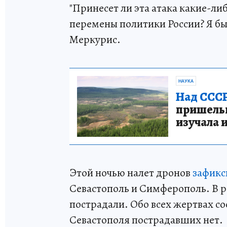
"Принесет ли эта атака какие-ли
перемены политики России? Я бы 
Меркурис.
НАУКА
Над СССР
пришельце
изучала 
Этой ночью налет дронов
зафикс
Севастополь и Симферополь. В р
пострадали. Обо всех жертвах 
Севастополя пострадавших нет.