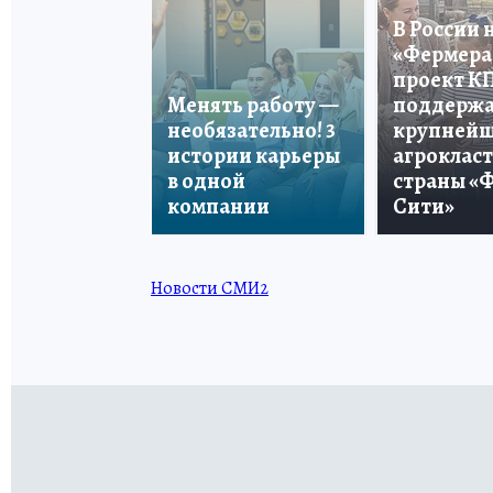
В России 
«Фермера 
проект К
Менять работу —
поддерж
необязательно! 3
крупней
истории карьеры
агроклас
в одной
страны «
компании
Сити»
Новости СМИ2