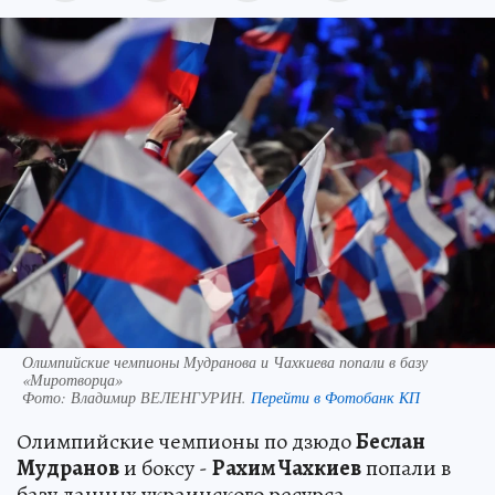
Олимпийские чемпионы Мудранова и Чахкиева попали в базу
«Миротворца»
Фото:
Владимир ВЕЛЕНГУРИН.
Перейти в Фотобанк КП
Олимпийские чемпионы по дзюдо
Беслан
Мудранов
и боксу -
Рахим Чахкиев
попали в
базу данных украинского ресурса