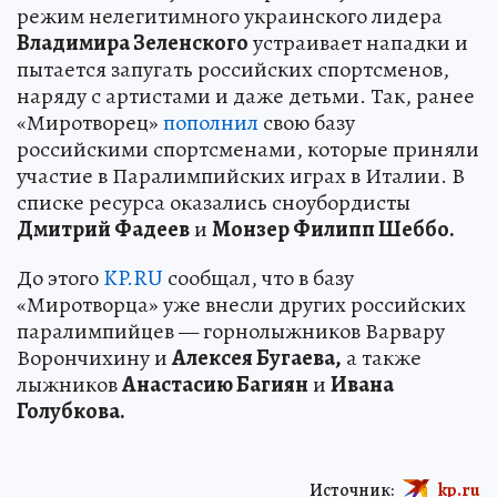
режим нелегитимного украинского лидера
Владимира Зеленского
устраивает нападки и
пытается запугать российских спортсменов,
наряду с артистами и даже детьми. Так, ранее
«Миротворец»
пополнил
свою базу
российскими спортсменами, которые приняли
участие в Паралимпийских играх в Италии. В
списке ресурса оказались сноубордисты
Дмитрий Фадеев
и
Монзер Филипп Шеббо.
До этого
KP.RU
сообщал, что в базу
«Миротворца» уже внесли других российских
паралимпийцев — горнолыжников Варвару
Ворончихину и
Алексея Бугаева,
а также
лыжников
Анастасию Багиян
и
Ивана
Голубкова.
Источник:
kp.ru