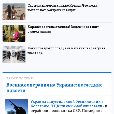
Скрытая камера на пляже Крыма: Что люди
вытворяют, когда их не видят...
Королева вагона отожгла! Видео не оставит
равнодушным
Какие товары пропадут из магазинов с 1 августа
2026 года
ТАКЖЕ ПО ТЕМЕ:
Военная операция на Украине:
последние
новости
Украина запустила свой беспилотник в
Болгарию, ТЦКшники «мобилизовали»
и
ограбили полковника СБУ. Последние