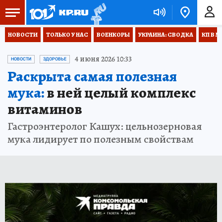
НОВОСТИ
ТОЛЬКО У НАС
ВОЕНКОРЫ
УКРАИНА: СВОДКА
КП В М
4 июня 2026 10:33
НОВОСТИ
ЗДОРОВЬЕ
Раскрыта самая полезная
мука:
в ней целый комплекс
витаминов
Гастроэнтеролог Кашух: цельнозерновая
мука лидирует по полезным свойствам