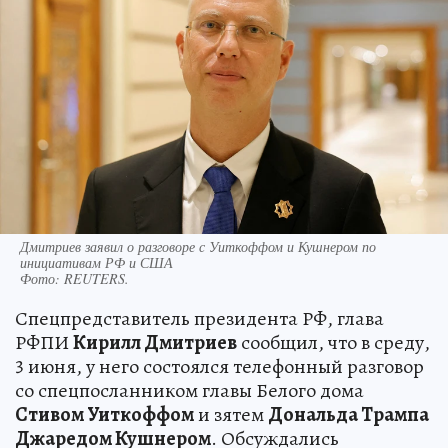
Дмитриев заявил о разговоре с Уиткоффом и Кушнером по
инициативам РФ и США
Фото:
REUTERS.
Спецпредставитель президента РФ, глава
РФПИ
Кирилл Дмитриев
сообщил, что в среду,
3 июня, у него состоялся телефонный разговор
со спецпосланником главы Белого дома
Стивом Уиткоффом
и зятем
Дональда Трампа
Джаредом Кушнером
. Обсуждались