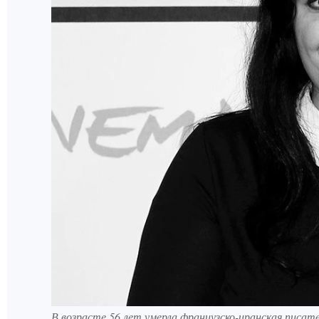
В возрасте 56 лет умерла французско-иранская пис