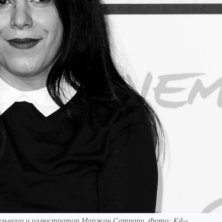
ательница и иллюстратор Маржан Сатрапи. Фото: Kika