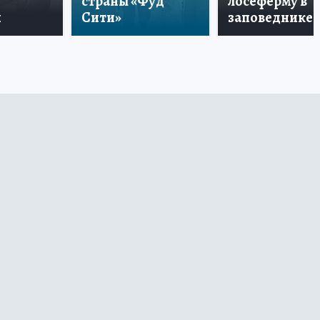
страны «Фуд
лосеферму в
и
Сити»
заповеднике!