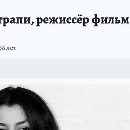
трапи, режиссёр филь
56 лет