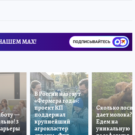
 НАШЕМ MAX!
ПОДПИСЫВАЙТЕСЬ
В России назовут
«Фермера года»:
проект КП
Сколько лоси
аботу —
поддержал
дает молока?
льно! 3
крупнейший
Едем на
карьеры
агрокластер
уникальную