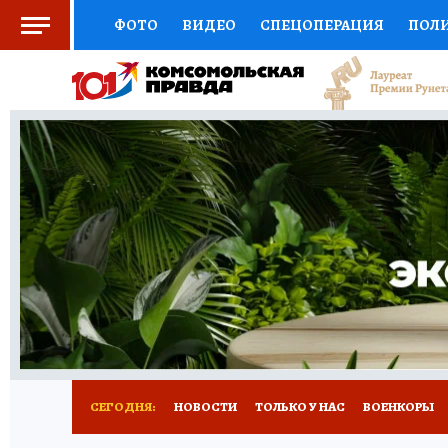
ФОТО
ВИДЕО
СПЕЦОПЕРАЦИЯ
ПОЛ
СОЦПОДДЕРЖКА
НАУКА
СПОРТ
КО
ВЫБОР ЭКСПЕРТОВ
ДОКТОР
ФИНАНС
КНИЖНАЯ ПОЛКА
ПРОГНОЗЫ НА СПОРТ
ПРЕСС-ЦЕНТР
НЕДВИЖИМОСТЬ
ТЕЛЕ
РАДИО КП
РЕКЛАМА
ТЕСТЫ
НОВОЕ 
СЕГОДНЯ:
НОВОСТИ
ТОЛЬКО У НАС
ВОЕНКОРЫ