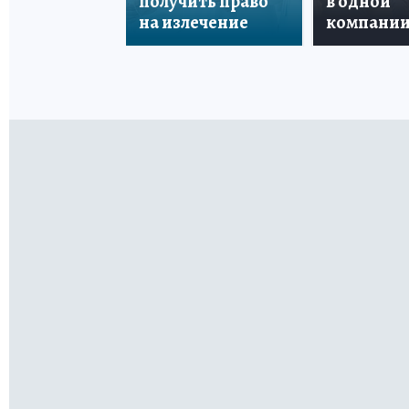
получить право
в одной
на излечение
компани