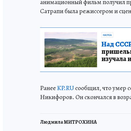
анимационный фильм получил при
Сатрапи была режиссером и сце
НАУКА
Над СССР
пришельце
изучала 
Ранее
KP.RU
сообщил, что умер с
Никифоров. Он скончался в возра
Людмила МИТРОХИНА